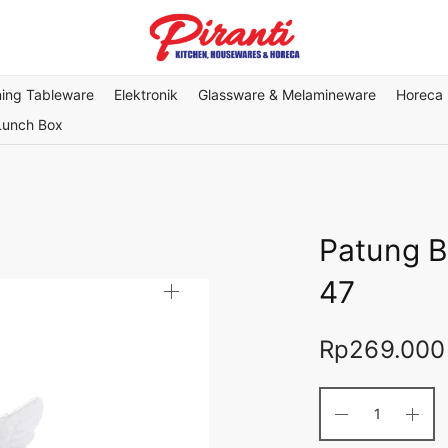
ning Tableware
Elektronik
Glassware & Melamineware
Horeca
Lunch Box
Patung 
47
Rp
269.000