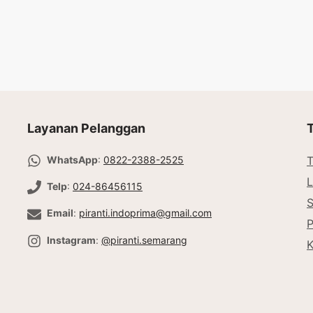
ke keranjang
Tambah ke keranjang
Layanan Pelanggan
WhatsApp
:
0822-2388-2525
T
L
Telp
:
024-86456115
Email
:
piranti.indoprima@gmail.com
P
Instagram
:
@piranti.semarang
K