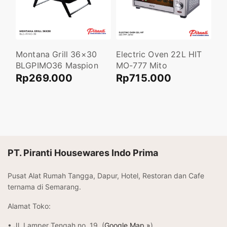
Electric Oven 22L HIT
Pa
up
Montana Grill 36×30
MO-777 Mito
HB
BLGPIMO36 Maspion
R
Rp
715.000
Rp
269.000
Ta
Tambah ke keranjang
Baca selengkapnya
.000
PT. Piranti Housewares Indo Prima
Pusat Alat Rumah Tangga, Dapur, Hotel, Restoran dan Cafe
ternama di Semarang.
Alamat Toko:
• Jl. Lamper Tengah no. 19. (
Google Map »
)