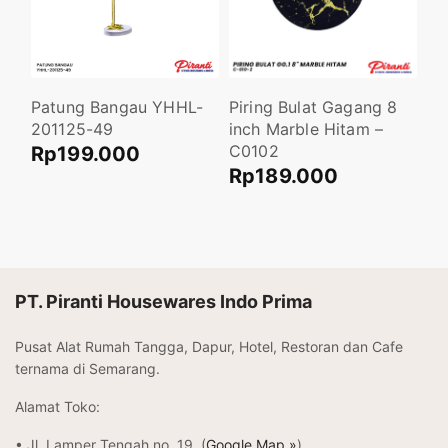
ito
Piring Bulat Gagang 8
Pi
Patung Bangau YHHL-
inch Marble Hitam –
Ma
201125-49
C0102
R
Rp
199.000
Rp
189.000
Ta
Tambah ke keranjang
Tambah ke keranjang
PT. Piranti Housewares Indo Prima
Pusat Alat Rumah Tangga, Dapur, Hotel, Restoran dan Cafe
ternama di Semarang.
Alamat Toko:
• Jl. Lamper Tengah no. 19. (
Google Map »
)