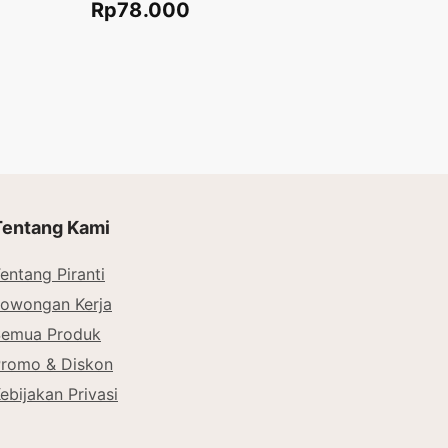
Rp
78.000
Tambah ke keranjang
Tentang Kami
entang Piranti
owongan Kerja
Semua Produk
romo & Diskon
ebijakan Privasi