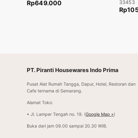
33453
Rp
649.000
Rp
10
Tambah ke keranjang
Tambah 
PT. Piranti Housewares Indo Prima
Pusat Alat Rumah Tangga, Dapur, Hotel, Restoran dan
Cafe ternama di Semarang.
Alamat Toko:
• Jl. Lamper Tengah no. 19. (
Google Map »
)
Buka dari jam 09.00 sampai 20.30 WIB.