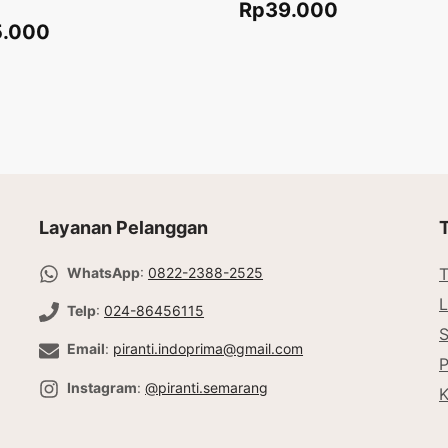
Rp
39.000
5.000
Tambah ke keranjang
ke keranjang
Layanan Pelanggan
WhatsApp
:
0822-2388-2525
T
L
Telp
:
024-86456115
Email
:
piranti.indoprima@gmail.com
P
Instagram
:
@piranti.semarang
K