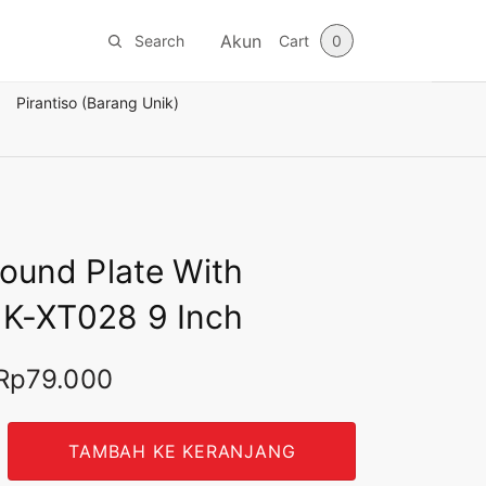
Akun
Search
Cart
0
Pirantiso (Barang Unik)
Round Plate With
K-XT028 9 Inch
Rp
79.000
Harga
Harga
slinya
saat ini
dalah:
adalah:
Rp119.000.
Rp79.000.
TAMBAH KE KERANJANG