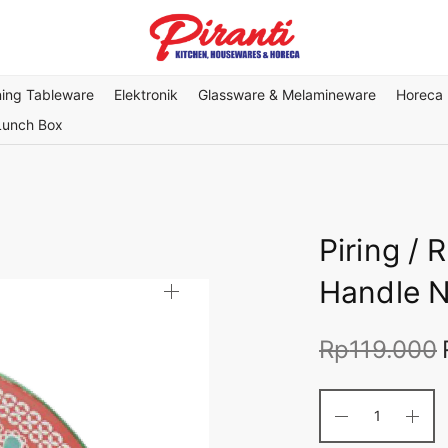
ning Tableware
Elektronik
Glassware & Melamineware
Horeca
Lunch Box
Piring / 
Handle N
Rp
119.000
a
a