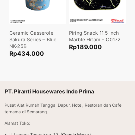
10
Ceramic Casserole
Piring Snack 11,5 inch
Pi
Sakura Series – Blue
Marble Hitam – C0172
Ma
NK-25B
Rp
189.000
R
Rp
434.000
Tambah ke keranjang
Ta
Tambah ke keranjang
PT. Piranti Housewares Indo Prima
Pusat Alat Rumah Tangga, Dapur, Hotel, Restoran dan Cafe
ternama di Semarang.
Alamat Toko:
• Jl. Lamper Tengah no. 19. (
Google Map »
)