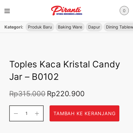
0
Kategori:
Produk Baru
Baking Ware
Dapur
Dining Table
Toples Kaca Kristal Candy
Jar – B0102
Rp
315.000
Rp
220.900
Harga
Harga saat
aslinya
ini adalah:
adalah:
Rp220.900.
Rp315.000.
TAMBAH KE KERANJANG