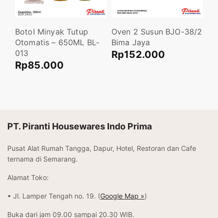
A
Botol Minyak Tutup
Oven 2 Susun BJO-38/2
LO
Otomatis – 650ML BL-
Bima Jaya
10
013
Rp
152.000
R
Rp
85.000
Tambah ke keranjang
Ta
Tambah ke keranjang
PT. Piranti Housewares Indo Prima
Pusat Alat Rumah Tangga, Dapur, Hotel, Restoran dan Cafe
ternama di Semarang.
Alamat Toko:
• Jl. Lamper Tengah no. 19. (
Google Map »
)
Buka dari jam 09.00 sampai 20.30 WIB.